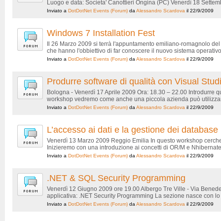
Luogo e data: Societa' Canottieri Ongina (PC) Venerdì 18 Settembr
Inviato a
DotDotNet Events
(Forum)
da
Alessandro Scardova
il 22/9/2009
Windows 7 Installation Fest
Il 26 Marzo 2009 si terrà l'appuntamento emiliano-romagnolo del 
che hanno l'obbiettivo di far conoscere il nuovo sistema operativo 
Inviato a
DotDotNet Events
(Forum)
da
Alessandro Scardova
il 22/9/2009
Produrre software di qualità con Visual St
Bologna - Venerdì 17 Aprile 2009 Ora: 18.30 – 22.00 Introdurre qua
workshop vedremo come anche una piccola azienda può utilizzare a
Inviato a
DotDotNet Events
(Forum)
da
Alessandro Scardova
il 22/9/2009
L’accesso ai dati e la gestione dei database
Venerdì 13 Marzo 2009 Reggio Emilia In questo workshop cerchere
Inizieremo con una introduzione ai concetti di OR/M e Nhibernate
Inviato a
DotDotNet Events
(Forum)
da
Alessandro Scardova
il 22/9/2009
.NET & SQL Security Programming
Venerdì 12 Giugno 2009 ore 19.00 Albergo Tre Ville - Via Benede
applicativa: .NET Security Programming La sezione nasce con lo sco
Inviato a
DotDotNet Events
(Forum)
da
Alessandro Scardova
il 22/9/2009