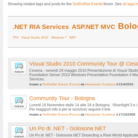
Showing related tags and posts for the
DotDotNet Events
forum. See
all tags i
Bolo
.NET RIA Services
ASP.NET MVC
TFS
Visual Studio 2010
Windows 7
WPF
Visual Studio 2010 Community Tour @ Ces
Cesena - venerdì 28 maggio 2010 Presentazione di Visual Studi
Foundation Server 2010 Windows Presentation Foundation 4 Man
Services...
Inviato a
DotDotNet Events
(Forum)
da
Alessandro Scardova
il 21/4/2010
Community Tour - Bologna
Lunedì 16 Novembre dalle 14 alle 18 a Bologna : Silverlight 3 e i
Per maggiori info e per le iscrizioni seguire il link
Inviato a
DotDotNet Events
(Forum)
da
Alessandro Scardova
il 17/10/2009
Un Po di .NET - Golosone.NET
Un Po di .NET - Golosone.NET Dissecting a Real World Applicat