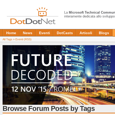
La
Microsoft Technical Commun
interamente dedicata allo sviluppo
Home
News
Eventi
DotCasts
Articoli
Blogs
All Tags
»
Eventi
(RSS)
Browse Forum Posts by Tags